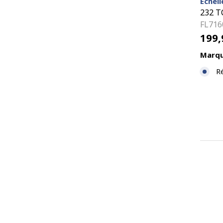
Échell
232 TC
FL716
199
Marqu
R