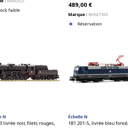
e :
ARNOLD
489,00
€
ock faible
Marque :
MINITRIX
Réservation
e N
Échelle N
3 livrée noir, filets rouges,
181 201-5, livrée bleu foncé