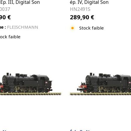
Ep. III, Digital Son
ép. IV, Digital Son
0037
HN2491S
,90
€
289,90
€
e :
FLEISCHMANN
Stock faible
ock faible