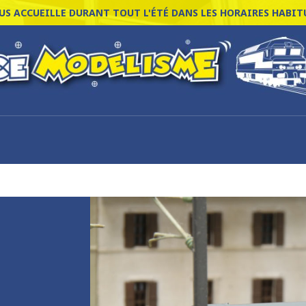
S ACCUEILLE DURANT TOUT L'ÉTÉ DANS LES HORAIRES HABITU