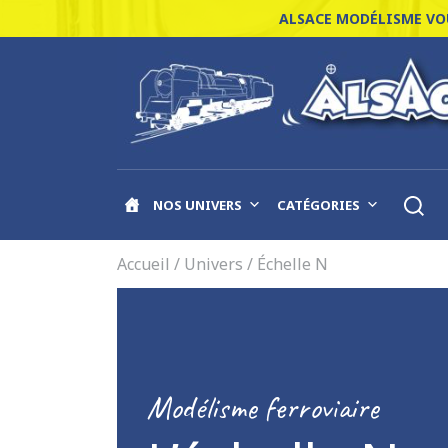
ALSACE MODÉLISME VOU
NOS UNIVERS
CATÉGORIES
Accueil
/ Univers / Échelle N
Modélisme ferroviaire