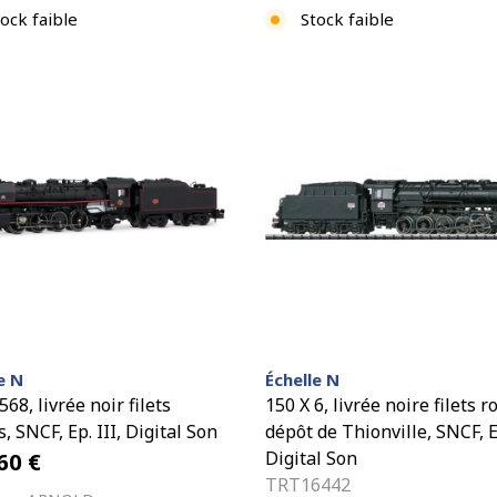
ock faible
Stock faible
e N
Échelle N
568, livrée noir filets
150 X 6, livrée noire filets r
, SNCF, Ep. III, Digital Son
dépôt de Thionville, SNCF, Ep
,60
€
Digital Son
TRT16442