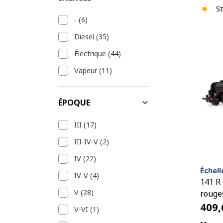
St
-
(6)
Diesel
(35)
Électrique
(44)
Vapeur
(11)
ÉPOQUE
III
(17)
III-IV-V
(2)
IV
(22)
Échell
IV-V
(4)
141 R 
V
(28)
rouges
409
V-VI
(1)