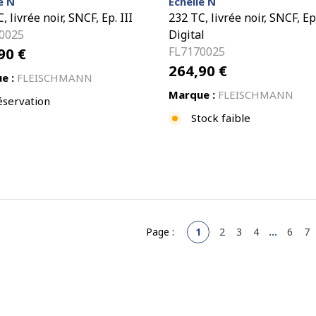
e N
Échelle N
, livrée noir, SNCF, Ep. III
232 TC, livrée noir, SNCF, Ep.
0025
Digital
,90
€
FL7170025
264,90
€
e :
FLEISCHMANN
Marque :
FLEISCHMANN
éservation
Stock faible
Page :
1
2
3
4
…
6
7