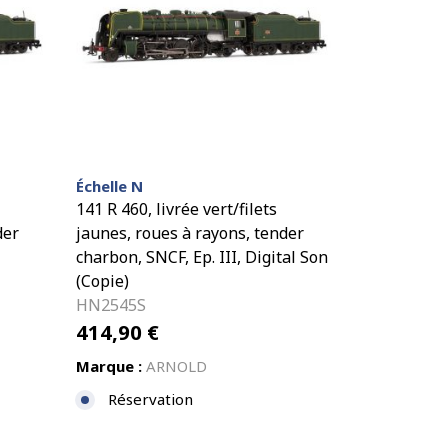
Échelle N
141 R 460, livrée vert/filets
der
jaunes, roues à rayons, tender
charbon, SNCF, Ep. III, Digital Son
(Copie)
HN2545S
414,90
€
Marque :
ARNOLD
Réservation