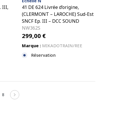
Échelle N
 III,
41 DE 624 Livrée d’origine,
(CLERMONT – LAROCHE) Sud-Est
SNCF Ep. III – DCC SOUND
NW362S
299,00
€
Marque :
MIKADOTRAIN/REE
Réservation
8