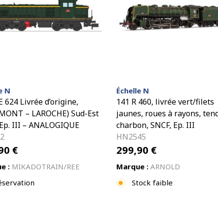
e N
Échelle N
 624 Livrée d’origine,
141 R 460, livrée vert/filets
MONT – LAROCHE) Sud-Est
jaunes, roues à rayons, ten
Ep. III – ANALOGIQUE
charbon, SNCF, Ep. III
2
HN2545
,90
€
299,90
€
e :
MIKADOTRAIN/REE
Marque :
ARNOLD
éservation
Stock faible