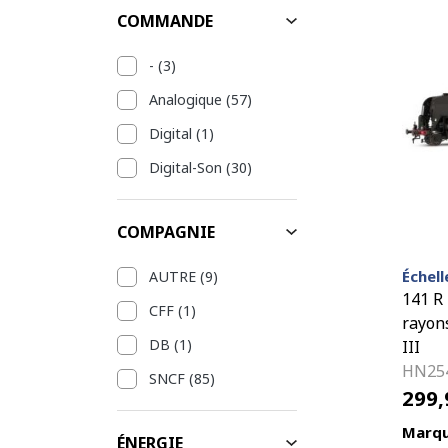
COMMANDE
-
(3)
Analogique
(57)
Digital
(1)
Digital-Son
(30)
COMPAGNIE
Échell
AUTRE
(9)
141 R 
CFF
(1)
rayons
DB
(1)
III
HN25
SNCF
(85)
299
Marqu
ÉNERGIE