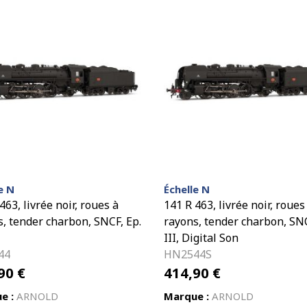
e N
Échelle N
463, livrée noir, roues à
141 R 463, livrée noir, roues
, tender charbon, SNCF, Ep.
rayons, tender charbon, SNC
III, Digital Son
44
HN2544S
,90
€
414,90
€
e :
ARNOLD
Marque :
ARNOLD