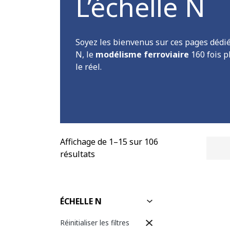
L’échelle N
Soyez les bienvenus sur ces pages dédiée
N, le
modélisme ferroviaire
160 fois p
le réel.
Affichage de 1–15 sur 106
Reche
résultats
pour :
ÉCHELLE N
Réinitialiser les filtres