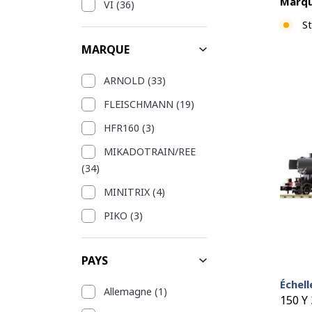
Marqu
VI
(36)
St
MARQUE
ARNOLD
(33)
FLEISCHMANN
(19)
HFR160
(3)
MIKADOTRAIN/REE
(34)
MINITRIX
(4)
PIKO
(3)
PAYS
Échell
Allemagne
(1)
150 Y 