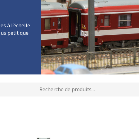
s à l’échelle
lus petit que
rche