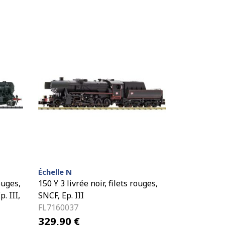
Échelle N
ouges,
150 Y 3 livrée noir, filets rouges,
. III,
SNCF, Ep. III
FL7160037
329,90
€