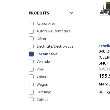
PRODUITS
Accessoires
Autorail/Automotrice
Décor
Échell
Electricité/Electronique
040 DE
Locomotive
(CLER
Véhicule
SNCF 
NW36
Voie
199
Voiture
Marqu
Wagon
R
Outillage
Coffret