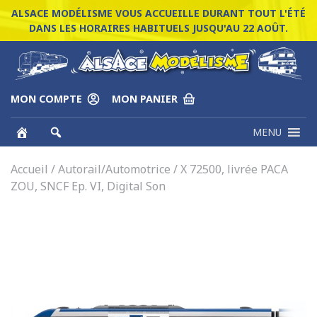
ALSACE MODÉLISME VOUS ACCUEILLE DURANT TOUT L'ÉTÉ
DANS LES HORAIRES HABITUELS JUSQU'AU 22 AOÛT.
MON COMPTE
MON PANIER
MENU
Accueil
/
Autorail/Automotrice
/ X 72500, livrée PACA
ZOU, SNCF Ep. VI, Digital Son