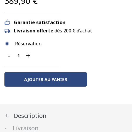
389,90
€
Garantie satisfaction
Livraison offerte
dès 200 € d’achat
Réservation
-
+
quantité
de
X
72500,
AJOUTER AU PANIER
livrée
PACA
ZOU,
SNCF
Description
Ep.
VI,
Livraison
Digital