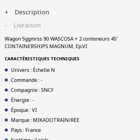
conteneurs
Description
45’
CONTAINERSHIPS
Livraison
MAGNUM,
Ep.VI
Wagon Sggmrss 90 WASCOSA + 2 conteneurs 45’
CONTAINERSHIPS MAGNUM, Ep.VI
CARACTÉRISTIQUES TECHNIQUES
Univers : Échelle N
Commande : -
Compagnie : SNCF
Énergie : -
Époque : VI
Marque : MIKADOTRAIN/REE
Pays : France