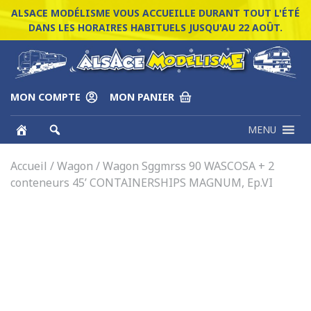
ALSACE MODÉLISME VOUS ACCUEILLE DURANT TOUT L'ÉTÉ
DANS LES HORAIRES HABITUELS JUSQU'AU 22 AOÛT.
MON COMPTE
MON PANIER
MENU
Accueil
/
Wagon
/ Wagon Sggmrss 90 WASCOSA + 2
conteneurs 45’ CONTAINERSHIPS MAGNUM, Ep.VI