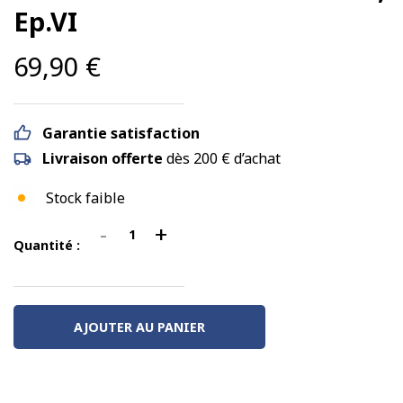
Ep.VI
69,90
€
Garantie satisfaction
Livraison offerte
dès 200 € d’achat
Stock faible
-
+
quantité
Quantité :
de
Wagon
Sggmrss
AJOUTER AU PANIER
90
WASCOSA
+
2