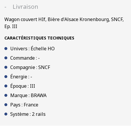
Ep.
Livraison
III
Wagon couvert HIf, Bière d'Alsace Kronenbourg, SNCF,
Ep. III
CARACTÉRISTIQUES TECHNIQUES
Univers : Échelle HO
Commande : -
Compagnie : SNCF
Énergie : -
Époque : III
Marque : BRAWA
Pays : France
Système : 2 rails