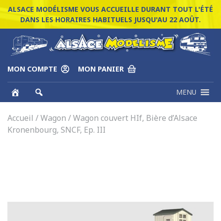
ALSACE MODÉLISME VOUS ACCUEILLE DURANT TOUT L'ÉTÉ
DANS LES HORAIRES HABITUELS JUSQU'AU 22 AOÛT.
MON COMPTE
MON PANIER
MENU
Accueil
/
Wagon
/ Wagon couvert HIf, Bière d’Alsace
Kronenbourg, SNCF, Ep. III