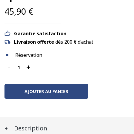
45,90
€
Garantie satisfaction
Livraison offerte
dès 200 € d’achat
Réservation
-
+
quantité
de
Wagon
couvert
AJOUTER AU PANIER
HIf,
Bière
d'Alsace
Kronenbourg,
Description
SNCF,