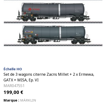
Échelle HO
Set de 3 wagons citerne Zacns Millet + 2 x Ermewa,
GATX + MISA, Ep. VI
MAR047551
199,00
€
Marque :
MÄRKLIN