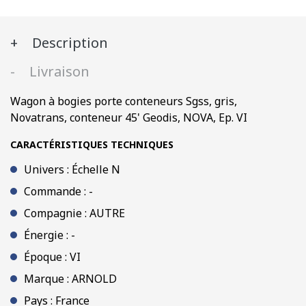
Sgss,
gris,
Description
Novatrans,
conteneur
Livraison
45'
Geodis,
Wagon à bogies porte conteneurs Sgss, gris,
NOVA,
Novatrans, conteneur 45' Geodis, NOVA, Ep. VI
Ep.
VI
CARACTÉRISTIQUES TECHNIQUES
Univers : Échelle N
Commande : -
Compagnie : AUTRE
Énergie : -
Époque : VI
Marque : ARNOLD
Pays : France