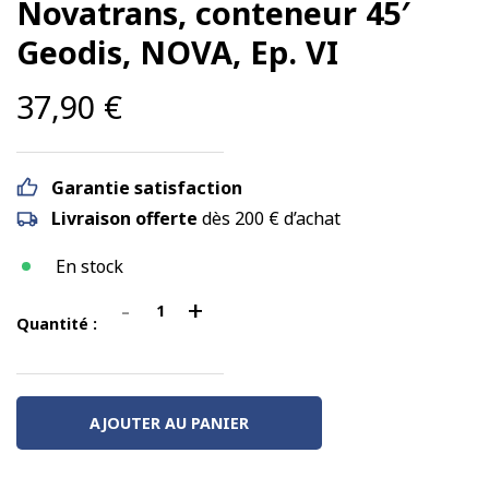
Novatrans, conteneur 45′
Geodis, NOVA, Ep. VI
37,90
€
Garantie satisfaction
Livraison offerte
dès 200 € d’achat
En stock
-
+
quantité
Quantité :
de
Wagon
à
AJOUTER AU PANIER
bogies
porte
conteneurs