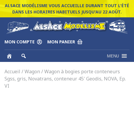
ALSACE MODÉLISME VOUS ACCUEILLE DURANT TOUT L'ÉTÉ
DANS LES HORAIRES HABITUELS JUSQU'AU 22 AOÛT.
MON COMPTE
MON PANIER
MENU
Accueil
/
Wagon
/ Wagon à bogies porte conteneurs
Sgss, gris, Novatrans, conteneur 45′ Geodis, NOVA, Ep.
VI