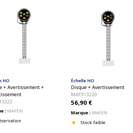
le HO
Échelle HO
e + Avertissement +
Disque + Avertissement
tissement
MAF913220
13222
56,90
€
e :
MAFEN
Marque :
MAFEN
éservation
Stock faible