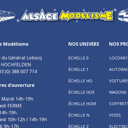
e Modélisme
NOS UNIVERS
NOS PR
e du Général Lebocq
ÉCHELLE 0
LOCOMOT
0 HOCHFELDEN
ÉCHELLE 1
AUTORAI
33 (0) 388 007 714
ÉCHELLE HO
VOITURE
res d'ouverture
ÉCHELLE HOE
WAGONS
, Mardi 14h-19h
ÉCHELLE HOM
COFFRET
edi FERME
 14h-19h
ÉCHELLE N
VOIES
edi 10h-12h / 14h-19h
i 9h-17h
ÉCHELLE Z
ELECTRI