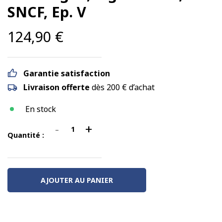
SNCF, Ep. V
124,90
€
Garantie satisfaction
Livraison offerte
dès 200 € d’achat
En stock
-
+
quantité
Quantité :
de
Set
de
AJOUTER AU PANIER
2
voitures
Corail
Vu