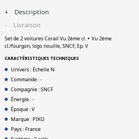
2ème
Description
cl.
+
Livraison
Vu
2ème
Set de 2 voitures Corail Vu 2ème cl. + Vu 2ème
cl./fourgon,
cl./fourgon, logo nouille, SNCF, Ep. V
logo
nouille,
CARACTÉRISTIQUES TECHNIQUES
SNCF,
Univers : Échelle N
Ep.
V
Commande : -
Compagnie : SNCF
Énergie : -
Époque : V
Marque : PIKO
Pays : France