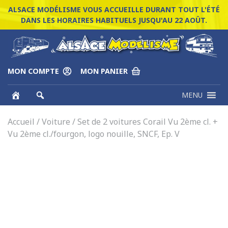
ALSACE MODÉLISME VOUS ACCUEILLE DURANT TOUT L'ÉTÉ
DANS LES HORAIRES HABITUELS JUSQU'AU 22 AOÛT.
MON COMPTE
MON PANIER
MENU
Accueil
/
Voiture
/ Set de 2 voitures Corail Vu 2ème cl. +
Vu 2ème cl./fourgon, logo nouille, SNCF, Ep. V