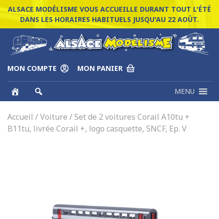
ALSACE MODÉLISME VOUS ACCUEILLE DURANT TOUT L'ÉTÉ
DANS LES HORAIRES HABITUELS JUSQU'AU 22 AOÛT.
MON COMPTE
MON PANIER
MENU
Accueil
/
Voiture
/ Set de 2 voitures Corail A10tu +
B11tu, livrée Corail +, logo casquette, SNCF, Ep. V