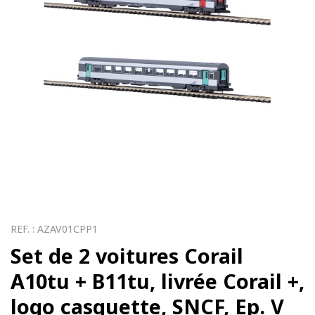
REF. :
AZAV01CPP1
Set de 2 voitures Corail
A10tu + B11tu, livrée Corail +,
logo casquette, SNCF, Ep. V