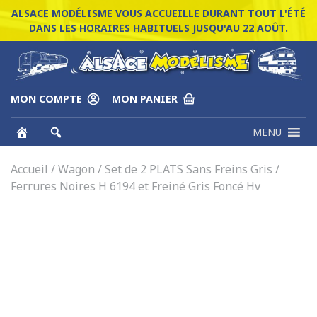
ALSACE MODÉLISME VOUS ACCUEILLE DURANT TOUT L'ÉTÉ
DANS LES HORAIRES HABITUELS JUSQU'AU 22 AOÛT.
MON COMPTE
MON PANIER
MENU
Accueil
/
Wagon
/ Set de 2 PLATS Sans Freins Gris /
Ferrures Noires H 6194 et Freiné Gris Foncé Hv