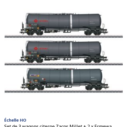
Échelle HO
Set de 3 wagons citerne Zacns Millet + 2 x Ermewa,