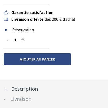
Garantie satisfaction
Livraison offerte
dès 200 € d’achat
Réservation
-
+
quantité
de
Set
de
AJOUTER AU PANIER
2
Citernes
Pétrole
BP
Description
Ep.III
Livraison