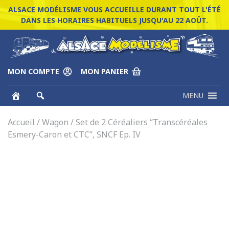
ALSACE MODÉLISME VOUS ACCUEILLE DURANT TOUT L'ÉTÉ
DANS LES HORAIRES HABITUELS JUSQU'AU 22 AOÛT.
MON COMPTE
MON PANIER
MENU
Accueil
/
Wagon
/ Set de 2 Céréaliers “Transcéréales
Esmery-Caron et CTC”, SNCF Ep. IV