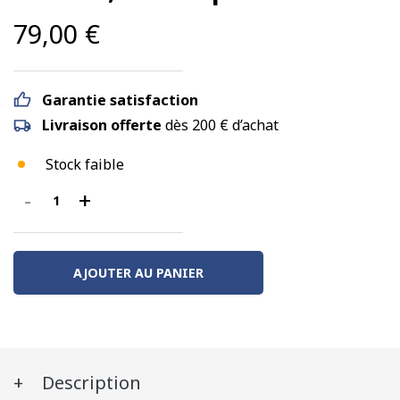
79,00
€
Garantie satisfaction
Livraison offerte
dès 200 € d’achat
Stock faible
-
+
quantité
de
Set
de
AJOUTER AU PANIER
2
Céréaliers
“Transcéréales
Esmery-
Description
Caron