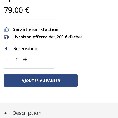
79,00
€
Garantie satisfaction
Livraison offerte
dès 200 € d’achat
Réservation
-
+
quantité
de
Set
de
AJOUTER AU PANIER
2
Céréaliers
“Grands
Moulins
Description
de