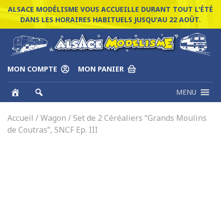
ALSACE MODÉLISME VOUS ACCUEILLE DURANT TOUT L'ÉTÉ
DANS LES HORAIRES HABITUELS JUSQU'AU 22 AOÛT.
MON COMPTE
MON PANIER
MENU
Accueil
/
Wagon
/ Set de 2 Céréaliers “Grands Moulins
de Coutras”, SNCF Ep. III