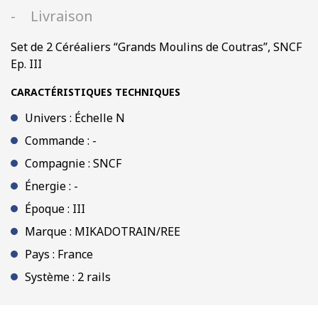
Coutras”,
Livraison
SNCF
Ep.
Set de 2 Céréaliers “Grands Moulins de Coutras”, SNCF
III
Ep. III
CARACTÉRISTIQUES TECHNIQUES
Univers : Échelle N
Commande : -
Compagnie : SNCF
Énergie : -
Époque : III
Marque : MIKADOTRAIN/REE
Pays : France
Système : 2 rails