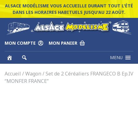
ALSACE MODÉLISME VOUS ACCUEILLE DURANT TOUT L'ÉTÉ
DANS LES HORAIRES HABITUELS JUSQU'AU 22 AOÛT.
MON COMPTE
MON PANIER
MENU
Accueil
/
Wagon
/ Set de 2 Céréaliers FRANGECO B Ep.IV
“MONFER FRANCE”