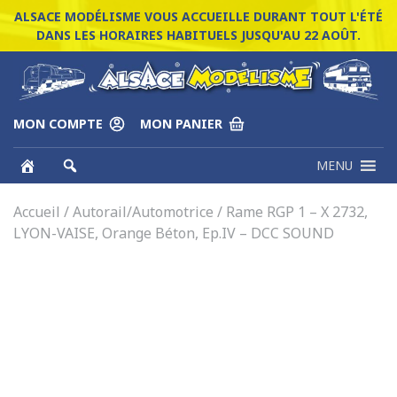
ALSACE MODÉLISME VOUS ACCUEILLE DURANT TOUT L'ÉTÉ
DANS LES HORAIRES HABITUELS JUSQU'AU 22 AOÛT.
MON COMPTE
MON PANIER
MENU
Accueil
/
Autorail/Automotrice
/ Rame RGP 1 – X 2732,
LYON-VAISE, Orange Béton, Ep.IV – DCC SOUND