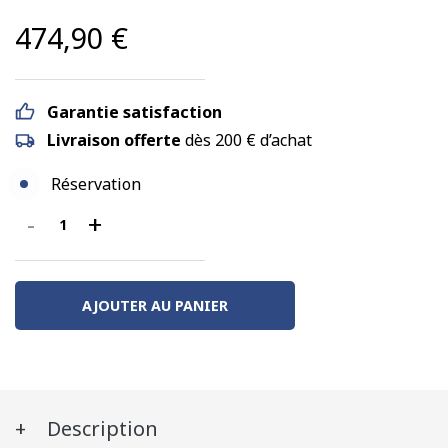
474,90
€
Garantie satisfaction
Livraison offerte
dès 200 € d’achat
Réservation
-
+
quantité
de
Rame
RGP
AJOUTER AU PANIER
1
–
X
2732,
Description
LYON-