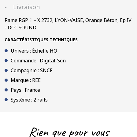
VAISE,
Livraison
Orange
Béton,
Rame RGP 1 – X 2732, LYON-VAISE, Orange Béton, Ep.IV
Ep.IV
- DCC SOUND
-
DCC
CARACTÉRISTIQUES TECHNIQUES
SOUND
Univers : Échelle HO
Commande : Digital-Son
Compagnie : SNCF
Marque : REE
Pays : France
Système : 2 rails
Rien que pour vous