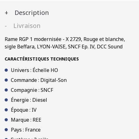
X
Description
2729,
Rouge
Livraison
et
blanche,
Rame RGP 1 modernisée - X 2729, Rouge et blanche,
sigle
sigle Beffara, LYON-VAISE, SNCF Ep. IV, DCC Sound
Beffara,
LYON-
CARACTÉRISTIQUES TECHNIQUES
VAISE,
Univers : Échelle HO
SNCF
Ep.
Commande : Digital-Son
IV,
Compagnie : SNCF
Digital
Énergie : Diesel
Son
Époque : IV
Marque : REE
Pays : France