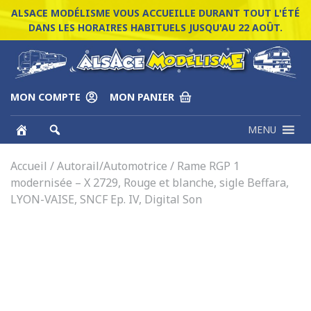
ALSACE MODÉLISME VOUS ACCUEILLE DURANT TOUT L'ÉTÉ
DANS LES HORAIRES HABITUELS JUSQU'AU 22 AOÛT.
MON COMPTE
MON PANIER
MENU
Accueil
/
Autorail/Automotrice
/ Rame RGP 1
modernisée – X 2729, Rouge et blanche, sigle Beffara,
LYON-VAISE, SNCF Ep. IV, Digital Son