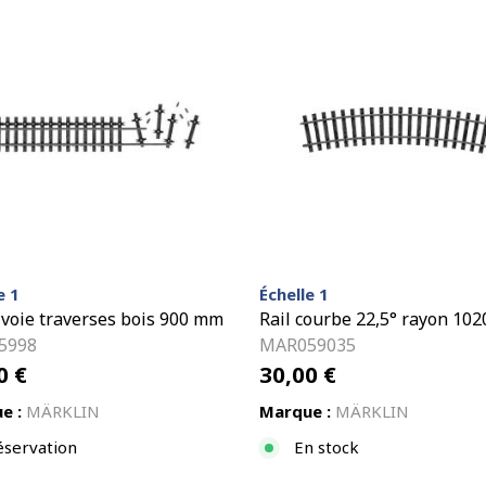
e 1
Échelle 1
 voie traverses bois 900 mm
Rail courbe 22,5° rayon 10
5998
MAR059035
00
€
30,00
€
e :
MÄRKLIN
Marque :
MÄRKLIN
éservation
En stock