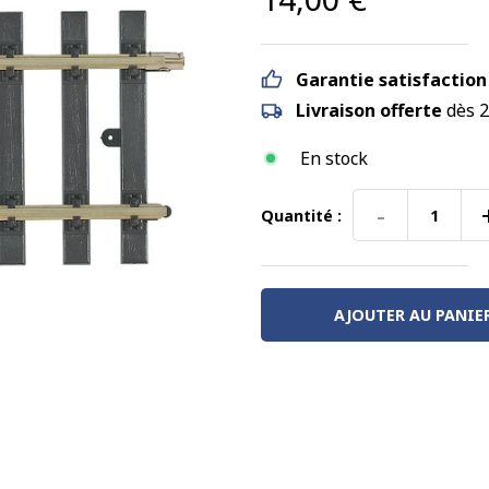
Garantie satisfaction
Livraison offerte
dès 2
En stock
-
Quantité :
quantité
de
Rail
droit
AJOUTER AU PANIE
150
mm