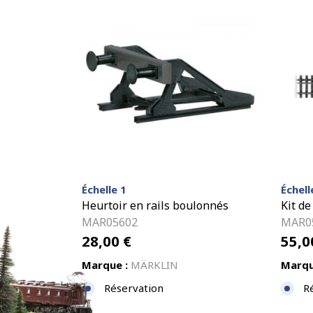
Échelle 1
Échell
Heurtoir en rails boulonnés
Kit de
MAR05602
MAR0
28,00
€
55,
Marque :
MÄRKLIN
Marqu
Réservation
R