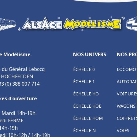
e Modélisme
NOS UNIVERS
NOS PR
e du Général Lebocq
ÉCHELLE 0
LOCOMOT
0 HOCHFELDEN
ÉCHELLE 1
AUTORAI
33 (0) 388 007 714
ÉCHELLE HO
VOITURE
res d'ouverture
ÉCHELLE HOE
WAGONS
, Mardi 14h-19h
ÉCHELLE HOM
COFFRET
edi FERME
 14h-19h
ÉCHELLE N
VOIES
edi 10h-12h / 14h-19h