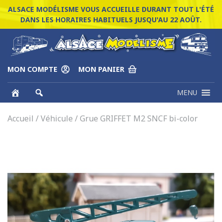
ALSACE MODÉLISME VOUS ACCUEILLE DURANT TOUT L'ÉTÉ
DANS LES HORAIRES HABITUELS JUSQU'AU 22 AOÛT.
MON COMPTE
MON PANIER
MENU
Accueil
/
Véhicule
/ Grue GRIFFET M2 SNCF bi-color