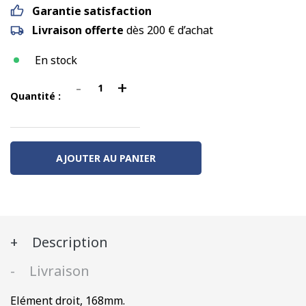
Garantie satisfaction
Livraison offerte
dès 200 € d’achat
En stock
-
+
quantité
Quantité :
de
Elément
droit,
AJOUTER AU PANIER
168mm.
Description
Livraison
Elément droit, 168mm.