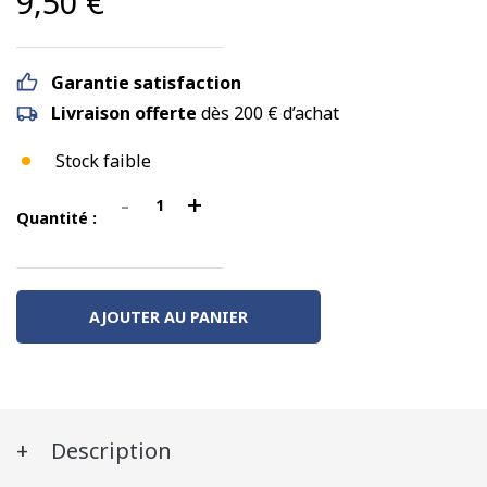
9,50
€
Garantie satisfaction
Livraison offerte
dès 200 € d’achat
Stock faible
-
+
quantité
Quantité :
de
Elément
de
AJOUTER AU PANIER
voie
de
transition
pour
voie
Description
M