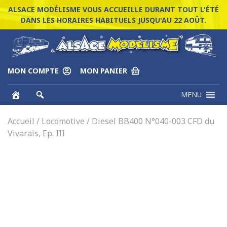
ALSACE MODÉLISME VOUS ACCUEILLE DURANT TOUT L'ÉTÉ
DANS LES HORAIRES HABITUELS JUSQU'AU 22 AOÛT.
MON COMPTE
MON PANIER
MENU
Accueil
/
Locomotive
/ Diesel BB400 N°040-003 CFD du
Vivarais, Ep. III