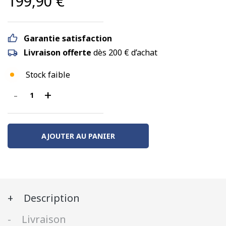
199,90
€
Garantie satisfaction
Livraison offerte
dès 200 € d’achat
Stock faible
-
+
quantité
de
Diesel
BB400
AJOUTER AU PANIER
N°040-
003
CFD
du
Description
Vivarais,
Ep.
Livraison
III