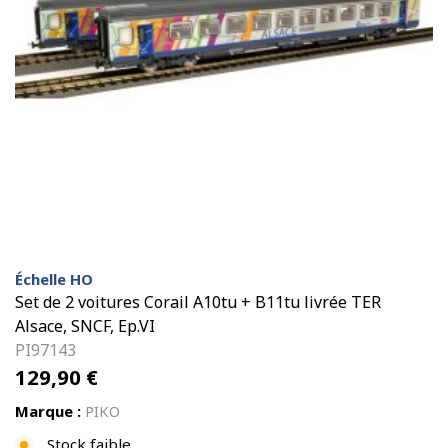
Échelle HO
Set de 2 voitures Corail A10tu + B11tu livrée TER
Alsace, SNCF, Ep.VI
PI97143
129,90
€
Marque :
PIKO
Stock faible