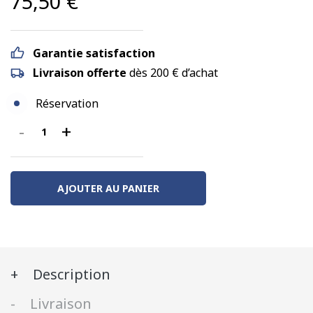
75,50
€
Garantie satisfaction
Livraison offerte
dès 200 € d’achat
Réservation
-
+
quantité
de
DEV
AO
AJOUTER AU PANIER
Courte,
A8
U53
vert
Description
306
Ep.III
Livraison