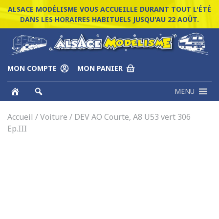
ALSACE MODÉLISME VOUS ACCUEILLE DURANT TOUT L'ÉTÉ
DANS LES HORAIRES HABITUELS JUSQU'AU 22 AOÛT.
MON COMPTE
MON PANIER
MENU
Accueil
/
Voiture
/ DEV AO Courte, A8 U53 vert 306
Ep.III