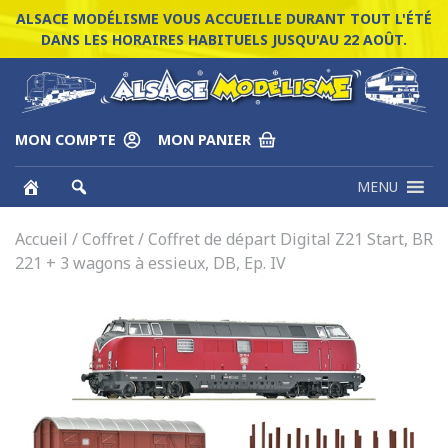
ALSACE MODÉLISME VOUS ACCUEILLE DURANT TOUT L'ÉTÉ
DANS LES HORAIRES HABITUELS JUSQU'AU 22 AOÛT.
MON COMPTE
MON PANIER
MENU
Accueil
/
Coffret
/ Coffret de départ Digital Z21 Start, BR
221 + 3 wagons à essieux, DB, Ep. IV