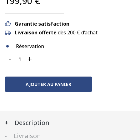
199,90
€
Garantie satisfaction
Livraison offerte
dès 200 € d’achat
Réservation
-
+
quantité
de
CC
14166,
AJOUTER AU PANIER
livrée
vert
/
jaune,
Description
SNCF,
Ep.
Livraison
IV/V