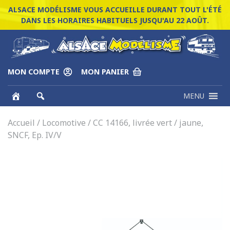
ALSACE MODÉLISME VOUS ACCUEILLE DURANT TOUT L'ÉTÉ
DANS LES HORAIRES HABITUELS JUSQU'AU 22 AOÛT.
MON COMPTE
MON PANIER
MENU
Accueil
/
Locomotive
/ CC 14166, livrée vert / jaune,
SNCF, Ep. IV/V