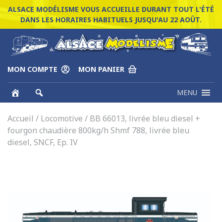
ALSACE MODÉLISME VOUS ACCUEILLE DURANT TOUT L'ÉTÉ
DANS LES HORAIRES HABITUELS JUSQU'AU 22 AOÛT.
MON COMPTE
MON PANIER
MENU
Accueil
/
Locomotive
/ BB 66013, livrée bleu diesel +
fourgon chaudière 800kg/h Shmf 788, livrée bleu
diesel, SNCF, Ep. IV