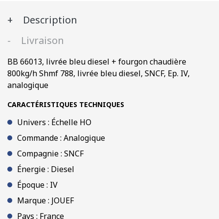
+
Description
fourgon
chaudière
Livraison
800kg/h
Shmf
BB 66013, livrée bleu diesel + fourgon chaudière
788,
800kg/h Shmf 788, livrée bleu diesel, SNCF, Ep. IV,
livrée
analogique
bleu
diesel,
CARACTÉRISTIQUES TECHNIQUES
SNCF,
Univers : Échelle HO
Ep.
IV
Commande : Analogique
Compagnie : SNCF
Énergie : Diesel
Époque : IV
Marque : JOUEF
Pays : France