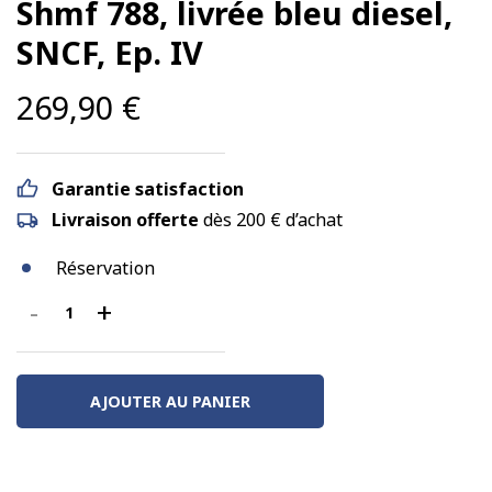
Shmf 788, livrée bleu diesel,
SNCF, Ep. IV
269,90
€
Garantie satisfaction
Livraison offerte
dès 200 € d’achat
Réservation
-
+
quantité
de
BB
66013,
AJOUTER AU PANIER
livrée
bleu
diesel