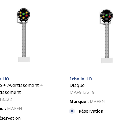
le HO
Échelle HO
e + Avertissement +
Disque
tissement
MAF913219
13222
Marque :
MAFEN
e :
MAFEN
Réservation
éservation