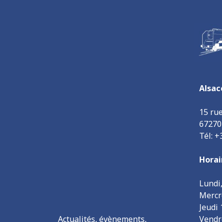
Alsac
15 ru
6727
Tél: +
Horai
Lundi
Mercr
Jeudi
Actualités, évènements,
Vendr