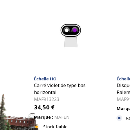
Échelle HO
Échel
Carré violet de type bas
Disqu
horizontal
Ralen
MAF913223
MAF9
34,50
€
Marqu
Marque :
MAFEN
R
Stock faible