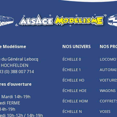
e Modélisme
NOS UNIVERS
NOS PR
e du Général Lebocq
ÉCHELLE 0
LOCOMOT
0 HOCHFELDEN
ÉCHELLE 1
AUTORAI
33 (0) 388 007 714
ÉCHELLE HO
VOITURE
res d'ouverture
ÉCHELLE HOE
WAGONS
, Mardi 14h-19h
ÉCHELLE HOM
COFFRET
edi FERME
 14h-19h
ÉCHELLE N
VOIES
edi 10h-12h / 14h-19h