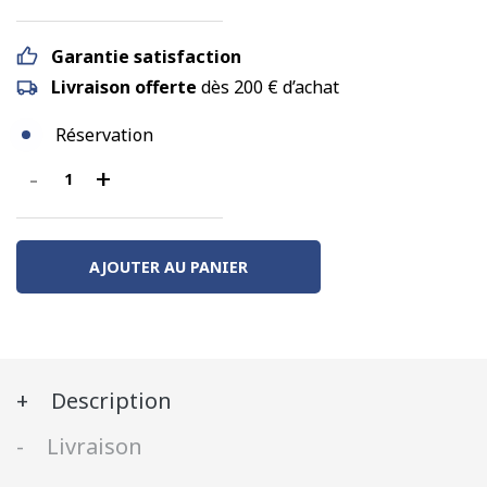
Garantie satisfaction
Livraison offerte
dès 200 € d’achat
Réservation
-
+
quantité
de
Aiguille
Y
AJOUTER AU PANIER
rayon
moyen
,
(angle
Description
10°)
Livraison