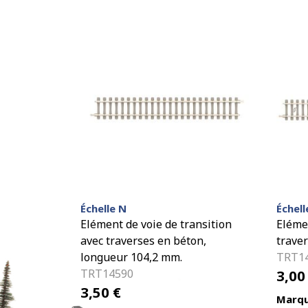
Échelle N
Échell
Elément de voie de transition
Elémen
avec traverses en béton,
trave
longueur 104,2 mm.
TRT1
TRT14590
3,0
3,50
€
Marqu