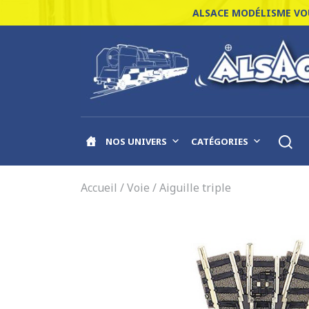
ALSACE MODÉLISME VOU
NOS UNIVERS
CATÉGORIES
Accueil
/
Voie
/ Aiguille triple