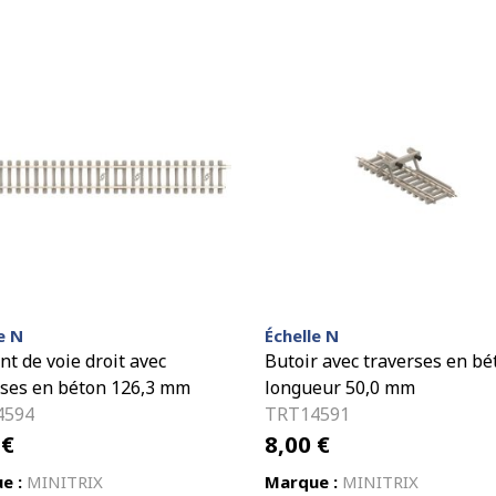
e N
Échelle N
t de voie droit avec
Butoir avec traverses en bé
rses en béton 126,3 mm
longueur 50,0 mm
4594
TRT14591
0
€
8,00
€
e :
MINITRIX
Marque :
MINITRIX