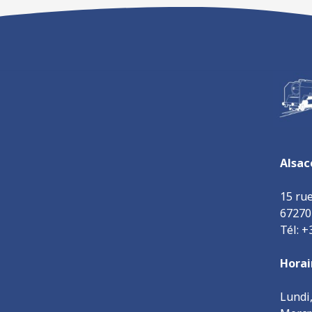
Alsac
15 ru
6727
Tél: +
Horai
Lundi