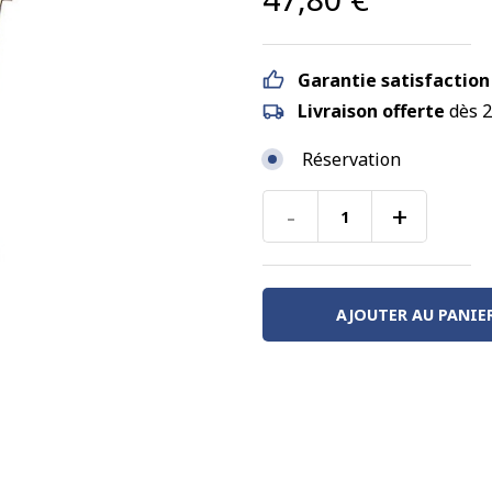
Garantie satisfaction
Livraison offerte
dès 2
Réservation
-
+
quantité
de
Aiguille
triple
AJOUTER AU PANIE