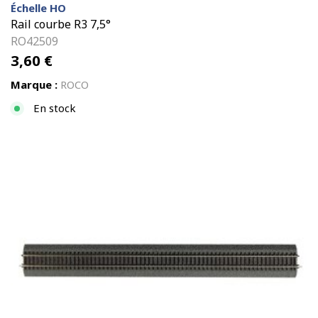
Échelle HO
Rail courbe R3 7,5°
RO42509
3,60
€
Marque :
ROCO
En stock