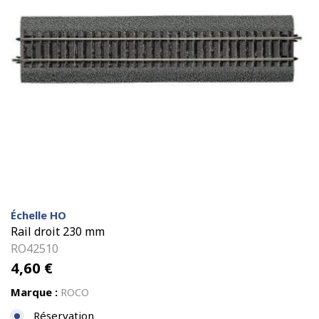
Échelle HO
Rail droit 230 mm
RO42510
4,60
€
Marque :
ROCO
Réservation