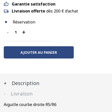
Garantie satisfaction
Livraison offerte
dès 200 € d’achat
Réservation
-
+
quantité
de
Aiguille
courbe
AJOUTER AU PANIER
droite
R5/R6
Description
Livraison
Aiguille courbe droite R5/R6